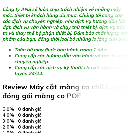
Công ty ANS sẽ luôn chịu trách nhiệm về những máy
móc, thiết bị khách hàng đã mua. Chúng tôi cung cấp
các dịch vụ chuyên nghiệp, như dịch vụ hướng dẫn lắp
đặt, dịch vụ vận hành và chạy thử thiết bị, dịch vụ bảo
trì và thay thế bộ phận thiết bị. Đảm bảo chất lượng sản
phẩm của bạn, đồng thời loại bỏ những lo lắng của bạn.
Toàn bộ máy được bảo hành trong 1 năm.
Cung cấp các hướng dẫn vận hành và bảo trì máy
chuyên nghiệp.
Cung cấp các dịch vụ kỹ thuật chuyên nghiệp trực
tuyến 24/24.
Review Máy cắt màng co chữ L, máy
đóng gói màng co POF
5
0%
| 0 đánh giá
4
0%
| 0 đánh giá
3
0%
| 0 đánh giá
2
0%
| 0 đánh giá
1
0%
| 0 đánh giá