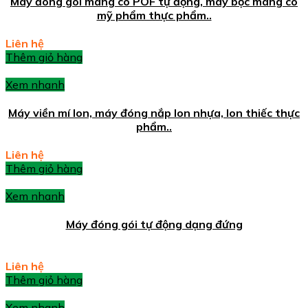
Máy đóng gói màng co POF tự động, máy bọc màng co
mỹ phẩm thực phẩm..
Liên hệ
Thêm giỏ hàng
Xem nhanh
Máy viền mí lon, máy đóng nắp lon nhựa, lon thiếc thực
phẩm..
Liên hệ
Thêm giỏ hàng
Xem nhanh
Máy đóng gói tự động dạng đứng
Liên hệ
Thêm giỏ hàng
Xem nhanh