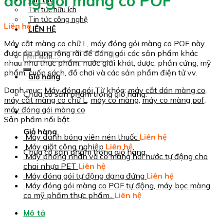
đóng gói màng co POF
Tin tức hữu ích
Tin tức công nghệ
Liên hệ
LIÊN HỆ
Máy cắt màng co chữ L, máy đóng gói màng co POF này
được áp dụng rộng rãi để đóng gói các sản phẩm khác
Tìm
nhau như thực phẩm, nước giải khát, dược, phần cứng, mỹ
kiếm:
phẩm, cuốn sách, đồ chơi và các sản phẩm điện tử vv.
Giỏ hàng
Danh mục:
Máy đóng gói
Từ khóa:
máy cắt dán màng co
,
Chưa có sản phẩm trong giỏ hàng.
máy cắt màng co chữ L
,
máy co màng
,
máy co màng pof
,
máy đóng gói màng co
Sản phẩm nổi bật
Giỏ hàng
Máy đánh bóng viên nén thuốc
Liên hệ
Máy giặt công nghiệp
Liên hệ
Chưa có sản phẩm trong giỏ hàng.
Máy phóng nhãn và co màng hơi nước tự động cho
chai nhựa PET
Liên hệ
Máy đóng gói tự động dạng đứng
Liên hệ
Máy đóng gói màng co POF tự động, máy bọc màng
co mỹ phẩm thực phẩm..
Liên hệ
Mô tả