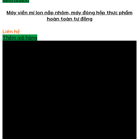
Máy viền mí lon nắp nhôm, máy đóng hộp thực phẩm
hoàn toàn tự động
Liên hệ
Thêm giỏ hàng
CÔNG TY TNHH CÔNG NGHỆ ANS
Địa chỉ văn phòng: số 53 ngách 11 ngõ 1295, đường Giải
Phóng, P Hoàng Mai, TP Hà Nội
MST: 0109595570
Hotline: 096 270 1628
Kinh doanh: 0963 191 169 / 098 143 85 82
Kỹ thuật: 096 369 1191
Email:
maycongngheans@gmail.com