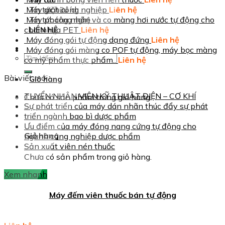
Máy giặt công nghiệp
Liên hệ
Tin tức hữu ích
Máy phóng nhãn và co màng hơi nước tự động cho
Tin tức công nghệ
chai nhựa PET
Liên hệ
LIÊN HỆ
Máy đóng gói tự động dạng đứng
Liên hệ
Máy đóng gói màng co POF tự động, máy bọc màng
Tìm
co mỹ phẩm thực phẩm..
Liên hệ
kiếm:
Bài viết mới
Giỏ hàng
TUYỂN NHÂN VIÊN KỸ THUẬT ĐIỆN – CƠ KHÍ
Chưa có sản phẩm trong giỏ hàng.
Sự phát triển của máy dán nhãn thúc đẩy sự phát
triển ngành bao bì dược phẩm
Ưu điểm của máy đóng nang cứng tự động cho
Giỏ hàng
ngành công nghiệp dược phẩm
Sản xuất viên nén thuốc
Chưa có sản phẩm trong giỏ hàng.
Xem nhanh
Máy đếm viên thuốc bán tự động